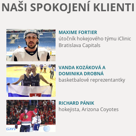
NAŠI SPOKOJENÍ KLIENTI
MAXIME FORTIER
JURIJ MEDVEDĚV
útočník hokejového týmu iClinic
fotbalový obránce, ŠK Slovan
Bratislava Capitals
VANDA KOZÁKOVÁ A
MICHAL VALENT
DOMINIKA DROBNÁ
hokejista HK Nitra
basketbalové reprezentantky
RICHARD PÁNIK
CLÉBER NASCIMENTO DA SILVA
hokejista, Arizona Coyotes
Fotbalový hráč ŠK Slovan
Bratislava