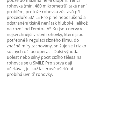
pouze do maximálně -8 dioptrií. Tenčí
rohovka (min. 480 mikrometrů) také není
problém, protože rohovka zůstává při
proceduře SMILE Pro plně neporušená a
odstranění tkáně není tak hluboké. Jelikož
na rozdíl od Femto-LASIKu jsou nervy v
nejsvrchnější vrstvě rohovky, které jsou
potřebné k regulaci slzného filmu, do
značné míry zachovány, snižuje se i riziko
suchých očí po operaci. Další výhoda:
Bolest nebo silný pocit cizího tělesa na
rohovce se u SMILE Pro sotva dají
očekávat, jelikož laserové ošetření
probíhá uvnitř rohovky.