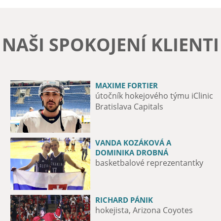
NAŠI SPOKOJENÍ KLIENTI
MAXIME FORTIER
JURIJ MEDVEDĚV
útočník hokejového týmu iClinic
fotbalový obránce, ŠK Slovan
Bratislava Capitals
VANDA KOZÁKOVÁ A
MICHAL VALENT
DOMINIKA DROBNÁ
hokejista HK Nitra
basketbalové reprezentantky
RICHARD PÁNIK
CLÉBER NASCIMENTO DA SILVA
hokejista, Arizona Coyotes
Fotbalový hráč ŠK Slovan