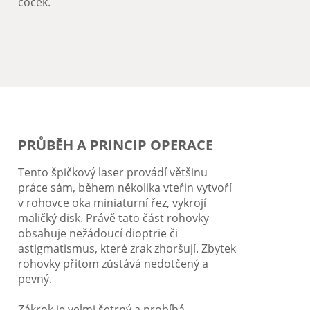
čoček.
PRŮBĚH A PRINCIP OPERACE
Tento špičkový laser provádí většinu
práce sám, během několika vteřin vytvoří
v rohovce oka miniaturní řez, vykrojí
maličký disk. Právě tato část rohovky
obsahuje nežádoucí dioptrie či
astigmatismus, které zrak zhoršují. Zbytek
rohovky přitom zůstává nedotčený a
pevný.
Zákrok je velmi šetrný a probíhá