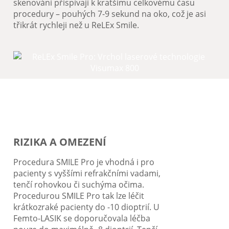
skenování přispívají k kratšímu celkovému času
procedury – pouhých 7-9 sekund na oko, což je asi
třikrát rychleji než u ReLEx Smile.
RIZIKA A OMEZENÍ
Procedura SMILE Pro je vhodná i pro
pacienty s vyššími refrakčními vadami,
tenčí rohovkou či suchýma očima.
Procedurou SMILE Pro tak lze léčit
krátkozraké pacienty do -10 dioptrií. U
Femto-LASIK se doporučovala léčba