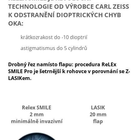
TECHNOLOGIE OD VÝROBCE CARL ZEISS
K ODSTRANĚNÍ DIOPTRICKÝCH CHYB
OKA:
krátkozrakost do -10 dioptrií
astigmatismus do 5 cylindrů
Drobný řez namísto flapu: procedura ReLEx
SMILE Pro je šetrnější k rohovce v porovnání se Z-
LASIKem.
Relex SMILE
LASIK
2 mm
20 mm
minimálně invazivní
flap