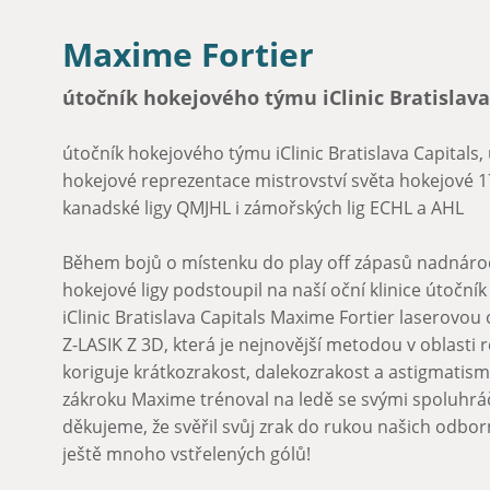
Maxime Fortier
útočník hokejového týmu iClinic Bratislava
útočník hokejového týmu iClinic Bratislava Capitals
Michal Valent je výborný hokejový brankář a také úča
"Oční vada mi byla překážkou při sportovních výko
hokejové reprezentace mistrovství světa hokejové 17
extraligy 2016/2017, ve kterém nastoupil za HK Nitr
a vidím na 100%. Chtěl bych se za to poděkovat celé
kanadské ligy QMJHL i zámořských lig ECHL a AHL
beranem z Bystrice. Michal u nás úspěšně absolvoval
Lasik, kterou jsme ho zbavili krátkozrakosti. Tímto 
Mezi našich pacientů se zařadil i Brazilec Cleber, kte
Během bojů o místenku do play off zápasů nadnáro
důvěru a přejeme mu mnoho úspěchů v jeho další ho
v roce 2008 a momentálně působí v mužstvu ŠK Slov
hokejové ligy podstoupil na naší oční klinice útoční
útočník.
iClinic Bratislava Capitals Maxime Fortier laserovo
Z-LASIK Z 3D, která je nejnovější metodou v oblasti r
Cleber u nás na klinice podstoupil laserovou operac
koriguje krátkozrakost, dalekozrakost a astigmatis
Lasik.
zákroku Maxime trénoval na ledě se svými spoluhrá
děkujeme, že svěřil svůj zrak do rukou našich odbo
ještě mnoho vstřelených gólů!