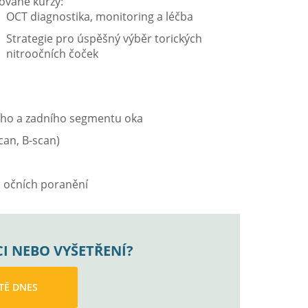
ované kurzy:
OCT diagnostika, monitoring a léčba
Strategie pro úspěšný výběr torických
nitroočních čoček
ího a zadního segmentu oka
can, B-scan)
a očních poranění
I NEBO VYŠETŘENÍ?
ŠTĚ DNES