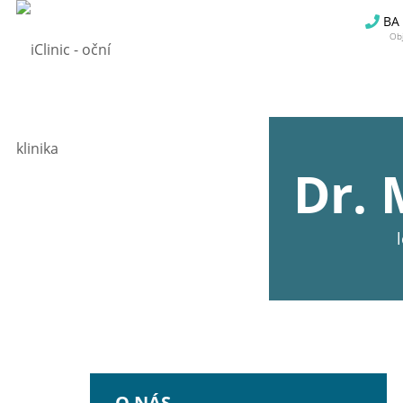
BA
Obj
Dr. 
O NÁS