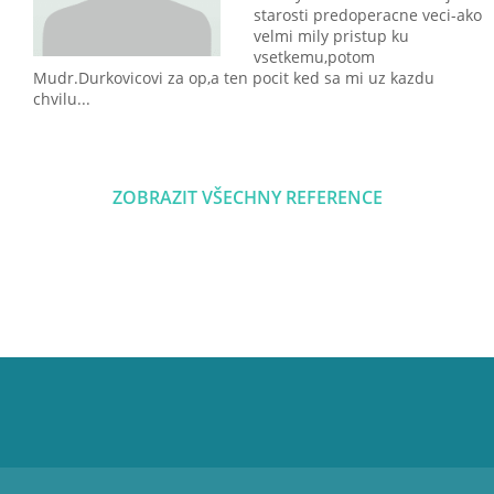
starosti predoperacne veci-ako
velmi mily pristup ku
vsetkemu,potom
Mudr.Durkovicovi za op,a ten pocit ked sa mi uz kazdu
chvilu...
ZOBRAZIT VŠECHNY REFERENCE