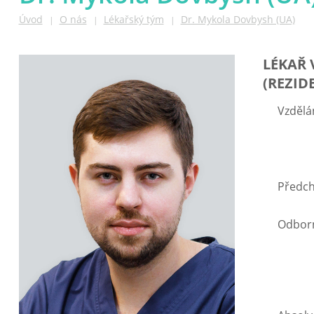
Úvod
O nás
Lékařský tým
Dr. Mykola Dovbysh (UA)
|
|
|
LÉKAŘ 
(REZID
Vzdělán
Předch
Odborn