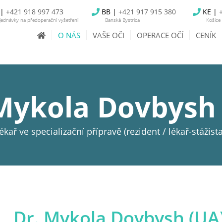
 |
+421 918 997 473
BB |
+421 917 915 380
KE |
ednávky na předoperační vyšetření
Banská Bystrica
Košice
O NÁS
VAŠE OČI
OPERACE OČÍ
CENÍK
Mykola Dovbysh
lékař ve specializační přípravě (rezident / lékař-stážista
Dr. Mykola Dovbysh (UA