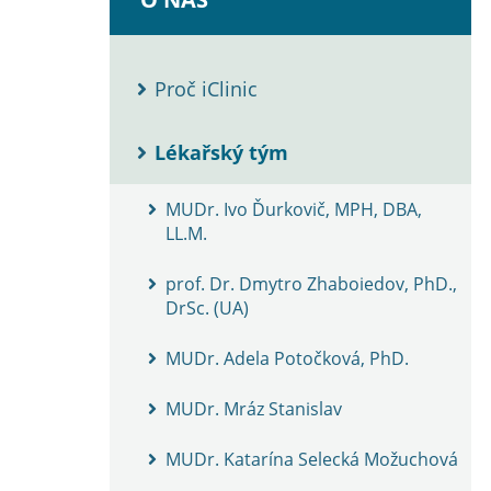
Proč iClinic
Lékařský tým
MUDr. Ivo Ďurkovič, MPH, DBA,
LL.M.
prof. Dr. Dmytro Zhaboiedov, PhD.,
DrSc. (UA)
MUDr. Adela Potočková, PhD.
MUDr. Mráz Stanislav
MUDr. Katarína Selecká Možuchová