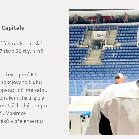
 Capitals
, účastník kanadské
stník finále Tipsport
nech. Po operaci hrám
-tky a 20-tky, hráč
a proti našim
mu týmu iClinic."
 refrakční operaci Z-
Michalovi děkujeme za
rý přišel na Slovensko
dní evropské ICE
kejové kariéře :)
an Bratislava jako
k hokejového klubu
u operaci očí metodou
efrakční chirurgie a
i očí metodou Z -
mus. Už druhý den po
či. Maximovi
rníků a přejeme mu