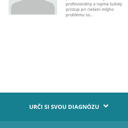
profesionálny a najmä ľudský
prístup pri riešení môjho
problému so...
URČI SI SVOU DIAGNÓZU