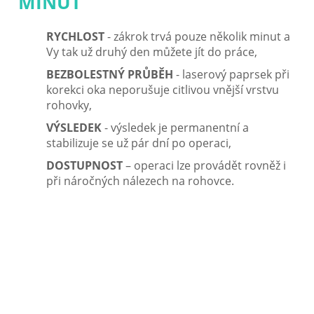
MINUT
RYCHLOST
-
zákrok trvá pouze několik minut a
Vy tak už druhý den můžete jít do práce,
BEZBOLESTNÝ PRŮBĚH
- laserový paprsek při
korekci oka neporušuje citlivou vnější vrstvu
rohovky,
VÝSLEDEK
- výsledek je permanentní a
stabilizuje se už pár dní po operaci,
DOSTUPNOST
– operaci lze provádět rovněž i
při náročných nálezech na rohovce.