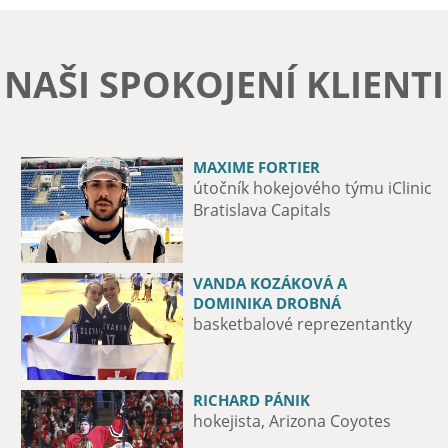
NAŠI SPOKOJENÍ KLIENTI
MAXIME FORTIER
JURIJ MEDVEDĚV
útočník hokejového týmu iClinic
fotbalový obránce, ŠK Slovan
Bratislava Capitals
VANDA KOZÁKOVÁ A
MICHAL VALENT
DOMINIKA DROBNÁ
hokejista HK Nitra
basketbalové reprezentantky
RICHARD PÁNIK
CLÉBER NASCIMENTO DA SILVA
hokejista, Arizona Coyotes
Fotbalový hráč ŠK Slovan
Bratislava