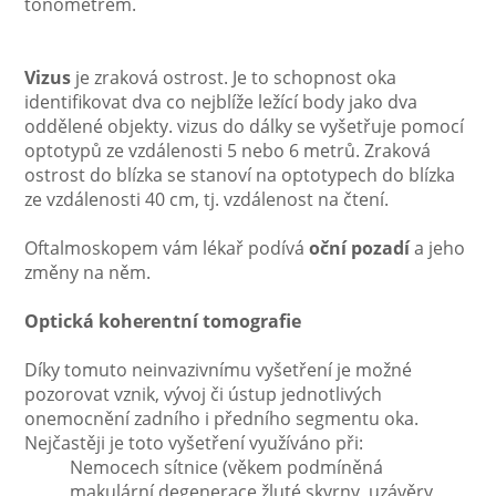
tonometrem.
Vizus
je zraková ostrost. Je to schopnost oka
identifikovat dva co nejblíže ležící body jako dva
oddělené objekty. vizus do dálky se vyšetřuje pomocí
optotypů ze vzdálenosti 5 nebo 6 metrů. Zraková
ostrost do blízka se stanoví na optotypech do blízka
ze vzdálenosti 40 cm, tj. vzdálenost na čtení.
Oftalmoskopem vám lékař podívá
oční pozadí
a jeho
změny na něm.
Optická koherentní tomografie
Díky tomuto neinvazivnímu vyšetření je možné
pozorovat vznik, vývoj či ústup jednotlivých
onemocnění zadního i předního segmentu oka.
Nejčastěji je toto vyšetření využíváno při:
Nemocech sítnice (věkem podmíněná
makulární degenerace žluté skvrny, uzávěry