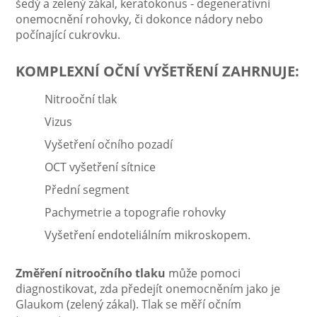
šedý a zelený zákal, keratokonus - degenerativní
onemocnění rohovky, či dokonce nádory nebo
počínající cukrovku.
KOMPLEXNÍ OČNÍ VYŠETŘENÍ ZAHRNUJE:
Nitrooční tlak
Vizus
Vyšetření očního pozadí
OCT vyšetření sítnice
Přední segment
Pachymetrie a topografie rohovky
Vyšetření endoteliálním mikroskopem.
Změření nitroočního tlaku
může pomoci
diagnostikovat, zda předejít onemocněním jako je
Glaukom (zelený zákal). Tlak se měří očním