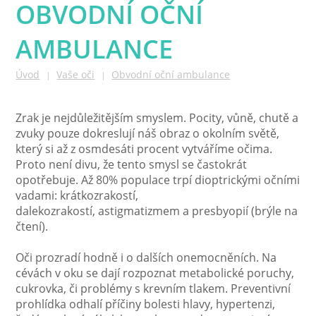
OBVODNÍ OČNÍ
AMBULANCE
Úvod
Vaše oči
Obvodní oční ambulance
|
|
Zrak je nejdůležitějším smyslem. Pocity, vůně, chutě a
zvuky pouze dokreslují náš obraz o okolním světě,
který si až z osmdesáti procent vytváříme očima.
Proto není divu, že tento smysl se častokrát
opotřebuje. Až 80% populace trpí dioptrickými očními
vadami: krátkozrakostí,
dalekozrakostí, astigmatizmem a presbyopií (brýle na
čtení).
Oči prozradí hodně i o dalších onemocněních. Na
cévách v oku se dají rozpoznat metabolické poruchy,
cukrovka, či problémy s krevním tlakem. Preventivní
prohlídka odhalí příčiny bolesti hlavy, hypertenzi,