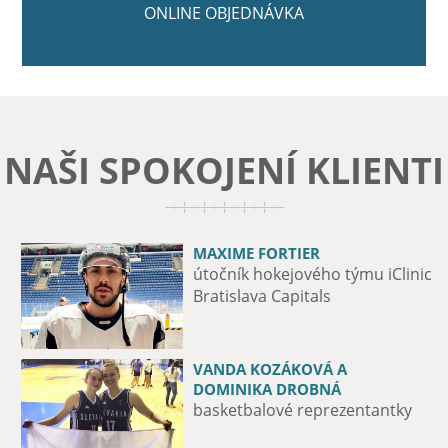
ONLINE OBJEDNÁVKA
NAŠI SPOKOJENÍ KLIENTI
MAXIME FORTIER
JURIJ MEDVEDĚV
útočník hokejového týmu iClinic
fotbalový obránce, ŠK Slovan
Bratislava Capitals
VANDA KOZÁKOVÁ A
MICHAL VALENT
DOMINIKA DROBNÁ
hokejista HK Nitra
basketbalové reprezentantky