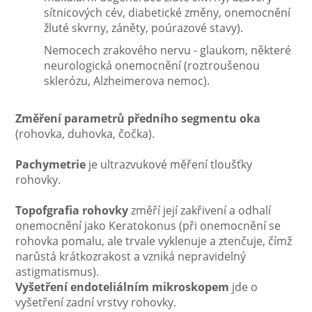
sítnicových cév, diabetické změny, onemocnění
žluté skvrny, záněty, poúrazové stavy).
Nemocech zrakového nervu - glaukom, některé
neurologická onemocnění (roztroušenou
sklerózu, Alzheimerova nemoc).
Změření parametrů předního segmentu oka
(rohovka, duhovka, čočka).
Pachymetrie
je ultrazvukové měření tloušťky
rohovky.
Topofgrafia rohovky
změří její zakřivení a odhalí
onemocnění jako Keratokonus (při onemocnění se
rohovka pomalu, ale trvale vyklenuje a ztenčuje, čímž
narůstá krátkozrakost a vzniká nepravidelný
astigmatismus).
Vyšetření endoteliálním mikroskopem
jde o
vyšetření zadní vrstvy rohovky.