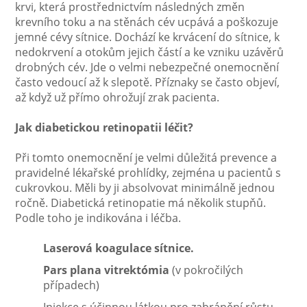
krvi, která prostřednictvím následných změn
krevního toku a na stěnách cév ucpává a poškozuje
jemné cévy sítnice. Dochází ke krvácení do sítnice, k
nedokrvení a otokům jejich částí a ke vzniku uzávěrů
drobných cév. Jde o velmi nebezpečné onemocnění
často vedoucí až k slepotě. Příznaky se často objeví,
až když už přímo ohrožují zrak pacienta.
Jak diabetickou retinopatii léčit?
Při tomto onemocnění je velmi důležitá prevence a
pravidelné lékařské prohlídky, zejména u pacientů s
cukrovkou. Měli by ji absolvovat minimálně jednou
ročně. Diabetická retinopatie má několik stupňů.
Podle toho je indikována i léčba.
Laserová koagulace sítnice.
Pars plana vitrektómia
(v pokročilých
případech)