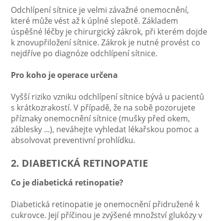
Odchlípení sítnice je velmi závažné onemocnění,
které může vést až k úplné slepotě. Základem
úspěšné léčby je chirurgický zákrok, při kterém dojde
k znovupřiložení sítnice. Zákrok je nutné provést co
nejdříve po diagnóze odchlípení sítnice.
Pro koho je operace určena
Vyšší riziko vzniku odchlípení sítnice bývá u pacientů
s krátkozrakostí. V případě, že na sobě pozorujete
příznaky onemocnění sítnice (mušky před okem,
záblesky ...), neváhejte vyhledat lékařskou pomoc a
absolvovat preventivní prohlídku.
2. DIABETICKÁ RETINOPATIE
Co je diabetická retinopatie?
Diabetická retinopatie je onemocnění přidružené k
cukrovce. Její příčinou je zvýšené množství glukózy v