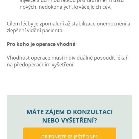
Injekce s účinnou látkou pro zabránění růstu
nových, nedokonalých, krvácejících cév.
Cílem léčby je zpomalení až stabilizace onemocnění a
zlepšení vidění pacienta.
Pro koho je operace vhodná
Vhodnost operace musí individuálně posoudit lékař
na předoperačním vyšetření.
MÁTE ZÁJEM O KONZULTACI
NEBO VYŠETŘENÍ?
OBJEDNEJTE SE JEŠTĚ DNES