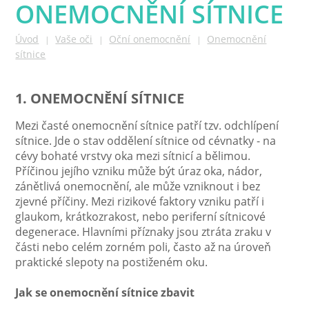
ONEMOCNĚNÍ SÍTNICE
Úvod
Vaše oči
Oční onemocnění
Onemocnění
|
|
|
sítnice
1. ONEMOCNĚNÍ SÍTNICE
Mezi časté onemocnění sítnice patří tzv. odchlípení
sítnice. Jde o stav oddělení sítnice od cévnatky - na
cévy bohaté vrstvy oka mezi sítnicí a bělimou.
Příčinou jejího vzniku může být úraz oka, nádor,
zánětlivá onemocnění, ale může vzniknout i bez
zjevné příčiny. Mezi rizikové faktory vzniku patří i
glaukom, krátkozrakost, nebo periferní sítnicové
degenerace. Hlavními příznaky jsou ztráta zraku v
části nebo celém zorném poli, často až na úroveň
praktické slepoty na postiženém oku.
Jak se onemocnění sítnice zbavit