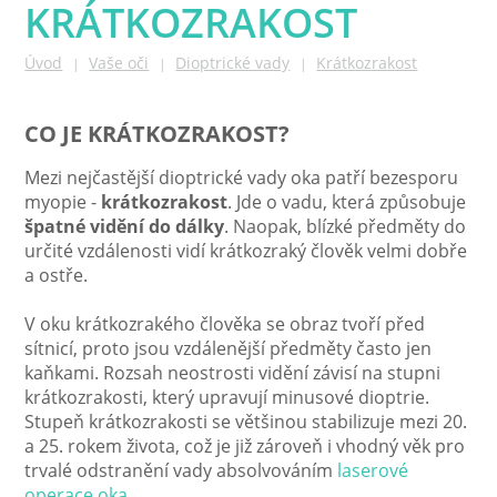
KRÁTKOZRAKOST
Úvod
Vaše oči
Dioptrické vady
Krátkozrakost
|
|
|
CO JE KRÁTKOZRAKOST?
Mezi nejčastější dioptrické vady oka patří bezesporu
myopie -
krátkozrakost
. Jde o vadu, která způsobuje
špatné vidění do dálky
. Naopak, blízké předměty do
určité vzdálenosti vidí krátkozraký člověk velmi dobře
a ostře.
V oku krátkozrakého člověka se obraz tvoří před
sítnicí, proto jsou vzdálenější předměty často jen
kaňkami. Rozsah neostrosti vidění závisí na stupni
krátkozrakosti, který upravují minusové dioptrie.
Stupeň krátkozrakosti se většinou stabilizuje mezi 20.
a 25. rokem života, což je již zároveň i vhodný věk pro
trvalé odstranění vady absolvováním
laserové
operace oka.