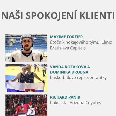
NAŠI SPOKOJENÍ KLIENTI
MAXIME FORTIER
JURIJ MEDVEDĚV
útočník hokejového týmu iClinic
fotbalový obránce, ŠK Slovan
Bratislava Capitals
VANDA KOZÁKOVÁ A
MICHAL VALENT
DOMINIKA DROBNÁ
hokejista HK Nitra
basketbalové reprezentantky
RICHARD PÁNIK
CLÉBER NASCIMENTO DA SILVA
hokejista, Arizona Coyotes
Fotbalový hráč ŠK Slovan
Bratislava