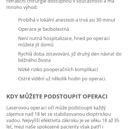
refrakční chirurgie dostupnou v současnosti a má
mnoho výhod:
Probíhá v lokální anestezii a trvá asi 30 minut
Operace je bezbolestná
Není nutná hospitalizace, hned po operaci
můžete jít domů
Rychlá doba zotavování, již druhý den návrat do
běžného života
Nízké riziko pooperačních komplikací
Ostré vidění už několik hodin po operaci.
KDY MŮŽETE PODSTOUPIT OPERACI
Laserovou operaci očí může podstoupit každý
zájemce nad 18 let se stabilizovanou dioptrickou
vadou. Nejvyšší efektivita zákroku je ve věku 18 až 35
let, mezi naše spokojené pacienty však patří i