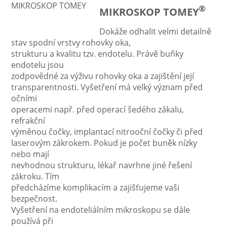
®
MIKROSKOP TOMEY
Dokáže odhalit velmi detailně
stav spodní vrstvy rohovky oka,
strukturu a kvalitu tzv. endotelu. Právě buňky
endotelu jsou
zodpovědné za výživu rohovky oka a zajištění její
transparentnosti. Vyšetření má velký význam před
očními
operacemi např. před operací šedého zákalu,
refrakční
výměnou čočky, implantací nitrooční čočky či před
laserovým zákrokem. Pokud je počet buněk nízky
nebo mají
nevhodnou strukturu, lékař navrhne jiné řešení
zákroku. Tím
předcházíme komplikacím a zajišťujeme vaši
bezpečnost.
Vyšetření na endoteliálním mikroskopu se dále
používá při