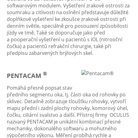
softwarovým modulem. Vyšetření zrakové ostrosti za
soumraku a citlivosti na oslnění představuje důležité
doplňkové vyšetření ke zkoušce zrakové ostrosti při
denním světle, speciálně pro posouzení způsobilosti
jízdy ve tmě. Také se doporučuje jako před
a pooperační vyšetření u pacientů s IOL (nitrooční
čočka) a pacientů refrakční chirurgie, také při
předpisu zabarvených brýlových skel.
®
PENTACAM
Pomáhá přesně popsat stav
předního segmentu oka, tj. části oka od rohovky po
sklivec. Detailně zobrazuje tloušťku rohovky, vytvoří
mapu přední i zadní plochy rohovky, komorový úhel,
čočku, ciliární svalstvo a další. Přístroj firmy OCULUS
nazvaný PENTACAM je unikátní kombinací přesné
mechaniky, dokonalého softwaru a mohutného
výpočetního výkonu. Měření probíhá rychle a