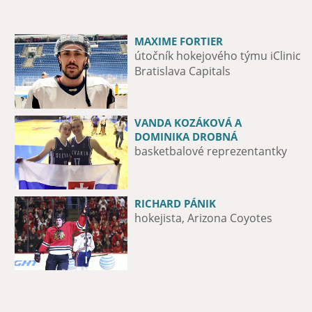
MAXIME FORTIER
JURIJ MEDVEDĚV
útočník hokejového týmu iClinic
fotbalový obránce, ŠK Slovan
Bratislava Capitals
VANDA KOZÁKOVÁ A
MICHAL VALENT
DOMINIKA DROBNÁ
hokejista HK Nitra
basketbalové reprezentantky
RICHARD PÁNIK
CLÉBER NASCIMENTO DA SILVA
hokejista, Arizona Coyotes
Fotbalový hráč ŠK Slovan
Bratislava