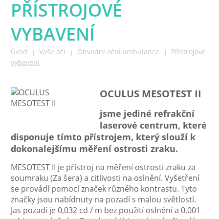
PŘÍSTROJOVÉ
VYBAVENÍ
Úvod
Vaše oči
Obvodní oční ambulance
Přístrojové
|
|
|
vybavení
OCULUS MESOTEST II
jsme jediné refrakční
laserové centrum, které
disponuje tímto přístrojem, který slouží k
dokonalejšímu měření ostrosti zraku.
MESOTEST II je přístroj na měření ostrosti zraku za
soumraku (Za šera) a citlivosti na oslnění. Vyšetření
se provádí pomocí značek různého kontrastu. Tyto
značky jsou nabídnuty na pozadí s malou světlostí.
Jas pozadí je 0,032 cd / m bez použití oslnění a 0,001