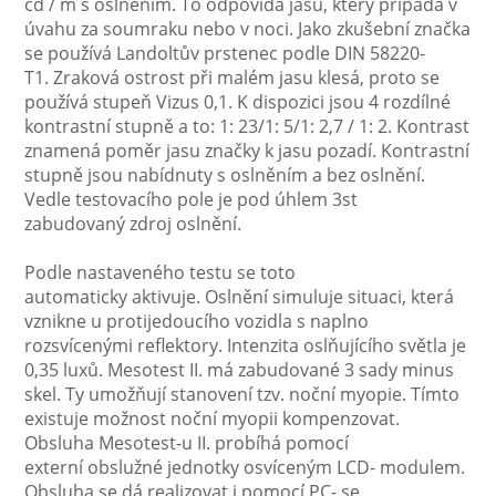
cd / m s oslněním. To odpovídá jasu, který připadá v
úvahu za soumraku nebo v noci. Jako zkušební značka
se používá Landoltův prstenec podle DIN 58220-
T1. Zraková ostrost při malém jasu klesá, proto se
používá stupeň Vizus 0,1. K dispozici jsou 4 rozdílné
kontrastní stupně a to: 1: 23/1: 5/1: 2,7 / 1: 2. Kontrast
znamená poměr jasu značky k jasu pozadí. Kontrastní
stupně jsou nabídnuty s oslněním a bez oslnění.
Vedle testovacího pole je pod úhlem 3st
zabudovaný zdroj oslnění.
Podle nastaveného testu se toto
automaticky aktivuje. Oslnění simuluje situaci, která
vznikne u protijedoucího vozidla s naplno
rozsvícenými reflektory. Intenzita oslňujícího světla je
0,35 luxů. Mesotest II. má zabudované 3 sady minus
skel. Ty umožňují stanovení tzv. noční myopie. Tímto
existuje možnost noční myopii kompenzovat.
Obsluha Mesotest-u II. probíhá pomocí
externí obslužné jednotky osvíceným LCD- modulem.
Obsluha se dá realizovat i pomocí PC- se