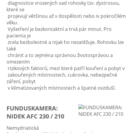
diagnostice vrozených vad rohovky tzv. dystrosou,
které se
projevují většinou až v dospělosti nebo iv pokročilém
věku.
Vyšetření je bezkontaktní a trvá pár minut. Pro
pacienta je
zcela bezbolestné a nijak ho nezatěžuje. Rohovku lze
také
chránit a to zejména správnou životosprávou a
omezením
rizikových faktorů, mezi které patří kouření a pobyt v
zakouřených místnostech, cukrovka, nebezpečné
záření, pobyt
v klimatizovaných místnostech a špatné ovzduší.
FUNDUSKAMERA:
NIDEK AFC 230 / 210
Nemydriatická