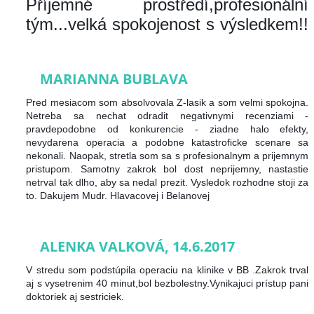
Příjemné prostředí,profesionální
tým...velká spokojenost s výsledkem!!
MARIANNA BUBLAVA
Pred mesiacom som absolvovala Z-lasik a som velmi spokojna.
Netreba sa nechat odradit negativnymi recenziami -
pravdepodobne od konkurencie - ziadne halo efekty,
nevydarena operacia a podobne katastroficke scenare sa
nekonali. Naopak, stretla som sa s profesionalnym a prijemnym
pristupom. Samotny zakrok bol dost neprijemny, nastastie
netrval tak dlho, aby sa nedal prezit. Vysledok rozhodne stoji za
to. Dakujem Mudr. Hlavacovej i Belanovej
ALENKA VALKOVÁ, 14.6.2017
V stredu som podstúpila operaciu na klinike v BB .Zakrok trval
aj s vysetrenim 40 minut,bol bezbolestny.Vynikajuci prístup pani
doktoriek aj sestriciek.