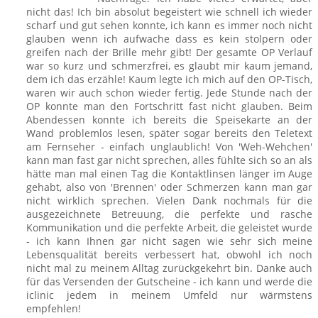
nicht das! Ich bin absolut begeistert wie schnell ich wieder
scharf und gut sehen konnte, ich kann es immer noch nicht
glauben wenn ich aufwache dass es kein stolpern oder
greifen nach der Brille mehr gibt! Der gesamte OP Verlauf
war so kurz und schmerzfrei, es glaubt mir kaum jemand,
dem ich das erzähle! Kaum legte ich mich auf den OP-Tisch,
waren wir auch schon wieder fertig. Jede Stunde nach der
OP konnte man den Fortschritt fast nicht glauben. Beim
Abendessen konnte ich bereits die Speisekarte an der
Wand problemlos lesen, später sogar bereits den Teletext
am Fernseher - einfach unglaublich! Von 'Weh-Wehchen'
kann man fast gar nicht sprechen, alles fühlte sich so an als
hätte man mal einen Tag die Kontaktlinsen länger im Auge
gehabt, also von 'Brennen' oder Schmerzen kann man gar
nicht wirklich sprechen. Vielen Dank nochmals für die
ausgezeichnete Betreuung, die perfekte und rasche
Kommunikation und die perfekte Arbeit, die geleistet wurde
- ich kann Ihnen gar nicht sagen wie sehr sich meine
Lebensqualität bereits verbessert hat, obwohl ich noch
nicht mal zu meinem Alltag zurückgekehrt bin. Danke auch
für das Versenden der Gutscheine - ich kann und werde die
iclinic jedem in meinem Umfeld nur wärmstens
empfehlen!