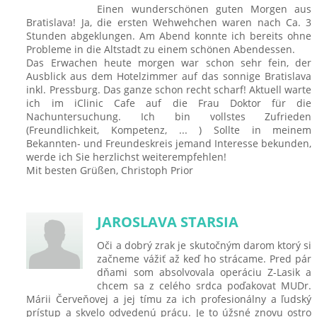
Einen wunderschönen guten Morgen aus
Bratislava! Ja, die ersten Wehwehchen waren nach Ca. 3
Stunden abgeklungen. Am Abend konnte ich bereits ohne
Probleme in die Altstadt zu einem schönen Abendessen.
Das Erwachen heute morgen war schon sehr fein, der
Ausblick aus dem Hotelzimmer auf das sonnige Bratislava
inkl. Pressburg. Das ganze schon recht scharf! Aktuell warte
ich im iClinic Cafe auf die Frau Doktor für die
Nachuntersuchung. Ich bin vollstes Zufrieden
(Freundlichkeit, Kompetenz, ... ) Sollte in meinem
Bekannten- und Freundeskreis jemand Interesse bekunden,
werde ich Sie herzlichst weiterempfehlen!
Mit besten Grüßen, Christoph Prior
JAROSLAVA STARSIA
Oči a dobrý zrak je skutočným darom ktorý si
začneme vážiť až keď ho strácame. Pred pár
dňami som absolvovala operáciu Z-Lasik a
chcem sa z celého srdca poďakovat MUDr.
Márii Červeňovej a jej tímu za ich profesionálny a ľudský
prístup a skvelo odvedenú prácu. Je to úžsné znovu ostro