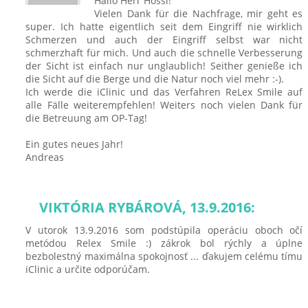
Hallo Herr Hössl!
Vielen Dank für die Nachfrage, mir geht es
super. Ich hatte eigentlich seit dem Eingriff nie wirklich
Schmerzen und auch der Eingriff selbst war nicht
schmerzhaft für mich. Und auch die schnelle Verbesserung
der Sicht ist einfach nur unglaublich! Seither genieße ich
die Sicht auf die Berge und die Natur noch viel mehr :-).
Ich werde die iClinic und das Verfahren ReLex Smile auf
alle Fälle weiterempfehlen! Weiters noch vielen Dank für
die Betreuung am OP-Tag!
Ein gutes neues Jahr!
Andreas
VIKTÓRIA RYBÁROVÁ, 13.9.2016:
V utorok 13.9.2016 som podstúpila operáciu oboch očí
metódou Relex Smile :) zákrok bol rýchly a úplne
bezbolestný maximálna spokojnosť ... ďakujem celému tímu
iClinic a určite odporúčam.