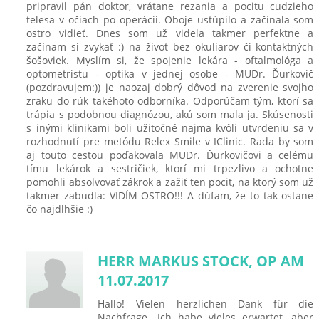
pripravil pán doktor, vrátane rezania a pocitu cudzieho
telesa v očiach po operácii. Oboje ustúpilo a začínala som
ostro vidieť. Dnes som už videla takmer perfektne a
začínam si zvykať :) na život bez okuliarov či kontaktných
šošoviek. Myslím si, že spojenie lekára - oftalmológa a
optometristu - optika v jednej osobe - MUDr. Ďurkovič
(pozdravujem:)) je naozaj dobrý dôvod na zverenie svojho
zraku do rúk takéhoto odborníka. Odporúčam tým, ktorí sa
trápia s podobnou diagnózou, akú som mala ja. Skúsenosti
s inými klinikami boli užitočné najmä kvôli utvrdeniu sa v
rozhodnutí pre metódu Relex Smile v IClinic. Rada by som
aj touto cestou poďakovala MUDr. Ďurkovičovi a celému
tímu lekárok a sestričiek, ktorí mi trpezlivo a ochotne
pomohli absolvovať zákrok a zažiť ten pocit, na ktorý som už
takmer zabudla: VIDÍM OSTRO!!! A dúfam, že to tak ostane
čo najdlhšie :)
HERR MARKUS STOCK, OP AM
11.07.2017
Hallo! Vielen herzlichen Dank für die
Nachfrage. Ich habe vieles erwartet, aber