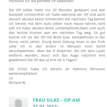
nochmals für die perfekte OP bedanken!
Die OP selber hatte nur 20 Minuten gedauert und war
komplett schmerzfrei! Ich hatte während der OP und auch
danach absolut keine Schmerzen! Am nächsten Tag konnte
ich bereits mit dem Auto selber nach Hause fahren, echt
toll! Ich habe absolut keine Lichtempfindlichkeit und auch
das leichte Kratzen war am nächsten Tag weg. So gut
konnte ich vor der OP mit Brille bzw. Kontaktlinsen in der
Ferne, nicht sehen. Einzig beim Zeitung lesen in der Früh
sehe ich in den ersten 10 Minuten noch leicht
verschwommen. Aber bei 8 Dioptrien, die mit dem Laser
entfernt wurden, muss sich das Auge natürlich erst
gewöhnen! Die OP war ja erst vor 6 Tagen!
Die iClinic habe ich bereits an mehrere Personen
weiterempfohlen!
LG
Richard W.
FRAU SILKE – OP AM
31.01.2017: