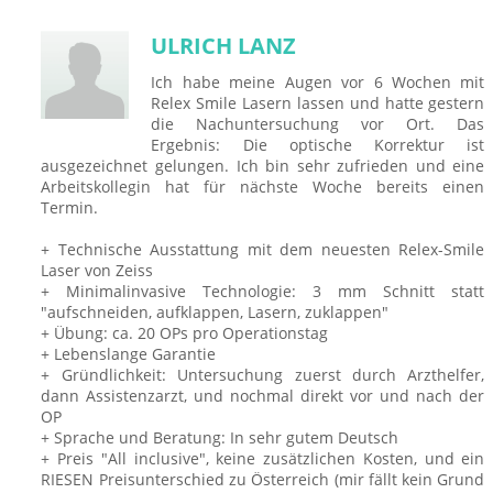
ULRICH LANZ
Ich habe meine Augen vor 6 Wochen mit
Relex Smile Lasern lassen und hatte gestern
die Nachuntersuchung vor Ort. Das
Ergebnis: Die optische Korrektur ist
ausgezeichnet gelungen. Ich bin sehr zufrieden und eine
Arbeitskollegin hat für nächste Woche bereits einen
Termin.
+ Technische Ausstattung mit dem neuesten Relex-Smile
Laser von Zeiss
+ Minimalinvasive Technologie: 3 mm Schnitt statt
"aufschneiden, aufklappen, Lasern, zuklappen"
+ Übung: ca. 20 OPs pro Operationstag
+ Lebenslange Garantie
+ Gründlichkeit: Untersuchung zuerst durch Arzthelfer,
dann Assistenzarzt, und nochmal direkt vor und nach der
OP
+ Sprache und Beratung: In sehr gutem Deutsch
+ Preis "All inclusive", keine zusätzlichen Kosten, und ein
RIESEN Preisunterschied zu Österreich (mir fällt kein Grund