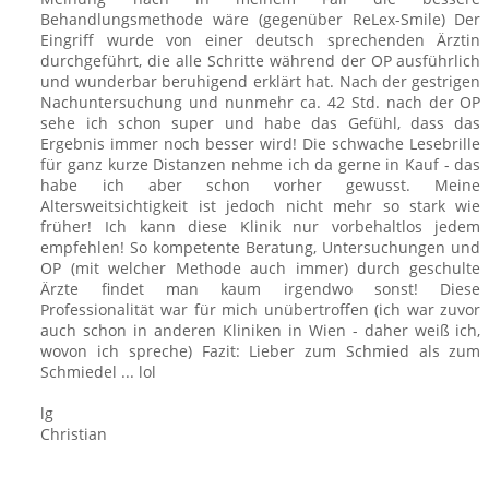
Behandlungsmethode wäre (gegenüber ReLex-Smile) Der
Eingriff wurde von einer deutsch sprechenden Ärztin
durchgeführt, die alle Schritte während der OP ausführlich
und wunderbar beruhigend erklärt hat. Nach der gestrigen
Nachuntersuchung und nunmehr ca. 42 Std. nach der OP
sehe ich schon super und habe das Gefühl, dass das
Ergebnis immer noch besser wird! Die schwache Lesebrille
für ganz kurze Distanzen nehme ich da gerne in Kauf - das
habe ich aber schon vorher gewusst. Meine
Altersweitsichtigkeit ist jedoch nicht mehr so stark wie
früher! Ich kann diese Klinik nur vorbehaltlos jedem
empfehlen! So kompetente Beratung, Untersuchungen und
OP (mit welcher Methode auch immer) durch geschulte
Ärzte findet man kaum irgendwo sonst! Diese
Professionalität war für mich unübertroffen (ich war zuvor
auch schon in anderen Kliniken in Wien - daher weiß ich,
wovon ich spreche) Fazit: Lieber zum Schmied als zum
Schmiedel ... lol
lg
Christian