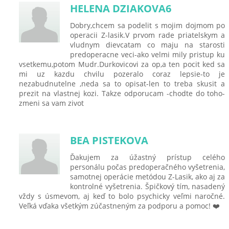
HELENA DZIAKOVA6
Dobry,chcem sa podelit s mojim dojmom po
operacii Z-lasik.V prvom rade priatelskym a
vludnym dievcatam co maju na starosti
predoperacne veci-ako velmi mily pristup ku
vsetkemu,potom Mudr.Durkovicovi za op,a ten pocit ked sa
mi uz kazdu chvilu pozeralo coraz lepsie-to je
nezabudnutelne ,neda sa to opisat-len to treba skusit a
prezit na vlastnej kozi. Takze odporucam -chodte do toho-
zmeni sa vam zivot
BEA PISTEKOVA
Ďakujem za úžastný prístup celého
personálu počas predoperačného vyšetrenia,
samotnej operácie metódou Z-Lasik, ako aj za
kontrolné vyšetrenia. Špičkový tím, nasadený
vždy s úsmevom, aj keď to bolo psychicky veľmi naročné.
Veľká vďaka všetkým zúčastneným za podporu a pomoc! ❤️