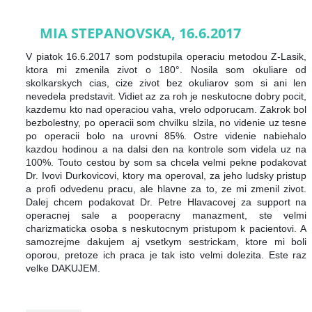
MIA STEPANOVSKA, 16.6.2017
V piatok 16.6.2017 som podstupila operaciu metodou Z-Lasik,
ktora mi zmenila zivot o 180°. Nosila som okuliare od
skolkarskych cias, cize zivot bez okuliarov som si ani len
nevedela predstavit. Vidiet az za roh je neskutocne dobry pocit,
kazdemu kto nad operaciou vaha, vrelo odporucam. Zakrok bol
bezbolestny, po operacii som chvilku slzila, no videnie uz tesne
po operacii bolo na urovni 85%. Ostre videnie nabiehalo
kazdou hodinou a na dalsi den na kontrole som videla uz n
a
100%. Touto cestou by som sa chcela velmi pekne podakovat
Dr. Ivovi Durkovicovi, ktory ma operoval, za jeho ludsky pristup
a profi odvedenu pracu, ale hlavne za to, ze mi zmenil zivot.
Dalej chcem podakovat Dr. Petre Hlavacovej za support na
operacnej sale a pooperacny manazment, ste velmi
charizmaticka osoba s neskutocnym pristupom k pacientovi. A
samozrejme dakujem aj vsetkym sestrickam, ktore mi boli
oporou, pretoze ich praca je tak isto velmi dolezita. Este raz
velke DAKUJEM.