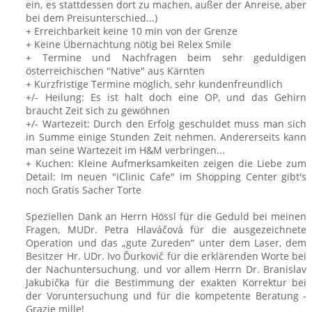
ein, es stattdessen dort zu machen, außer der Anreise, aber
bei dem Preisunterschied...)
+ Erreichbarkeit keine 10 min von der Grenze
+ Keine Übernachtung nötig bei Relex Smile
+ Termine und Nachfragen beim sehr geduldigen
österreichischen "Native" aus Kärnten
+ Kurzfristige Termine möglich, sehr kundenfreundlich
+/- Heilung: Es ist halt doch eine OP, und das Gehirn
braucht Zeit sich zu gewöhnen
+/- Wartezeit: Durch den Erfolg geschuldet muss man sich
in Summe einige Stunden Zeit nehmen. Andererseits kann
man seine Wartezeit im H&M verbringen...
+ Kuchen: Kleine Aufmerksamkeiten zeigen die Liebe zum
Detail: Im neuen "iClinic Cafe" im Shopping Center gibt's
noch Gratis Sacher Torte
Speziellen Dank an Herrn Hössl für die Geduld bei meinen
Fragen, MUDr. Petra Hlaváčová für die ausgezeichnete
Operation und das „gute Zureden“ unter dem Laser, dem
Besitzer Hr. UDr. Ivo Ďurkovič für die erklärenden Worte bei
der Nachuntersuchung. und vor allem Herrn Dr. Branislav
Jakubička für die Bestimmung der exakten Korrektur bei
der Voruntersuchung und für die kompetente Beratung -
Grazie mille!