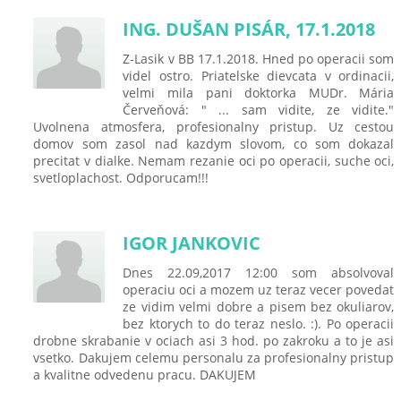
ING. DUŠAN PISÁR, 17.1.2018
Z-Lasik v BB 17.1.2018. Hned po operacii som
videl ostro. Priatelske dievcata v ordinacii,
velmi mila pani doktorka MUDr. Mária
Červeňová: " ... sam vidite, ze vidite."
Uvolnena atmosfera, profesionalny pristup. Uz cestou
domov som zasol nad kazdym slovom, co som dokazal
precitat v dialke. Nemam rezanie oci po operacii, suche oci,
svetloplachost. Odporucam!!!
IGOR JANKOVIC
Dnes 22.09,2017 12:00 som absolvoval
operaciu oci a mozem uz teraz vecer povedat
ze vidim velmi dobre a pisem bez okuliarov,
bez ktorych to do teraz neslo. :). Po operacii
drobne skrabanie v ociach asi 3 hod. po zakroku a to je asi
vsetko. Dakujem celemu personalu za profesionalny pristup
a kvalitne odvedenu pracu. DAKUJEM