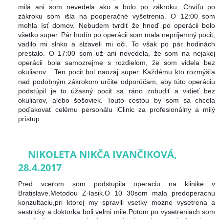
milá ani som nevedela ako a bolo po zákroku. Chvíľu po
zákroku som išla na pooperačné vyšetrenia. O 12:00 som
mohla ísť domov. Nebudem tvrdiť že hneď po operácii bolo
všetko super. Pár hodín po operácii som mala nepríjemný pocit,
vadilo mi slnko a slzaveli mi oči. To však po pár hodinách
prestalo. O 17:00 som už ani nevedela, že som na nejakej
operácii bola samozrejme s rozdielom, že som videla bez
okuliarov
. Ten pocit bol naozaj super. Každému kto rozmýšľa
nad podobným zákrokom určite odporúčam, aby túto operáciu
podstúpil je to úžasný pocit sa ráno zobudiť a vidieť bez
okuliarov, alebo šošoviek. Touto cestou by som sa chcela
poďakovať celému personálu iClinic za profesionálny a milý
prístup.
NIKOLETA NIKČA IVANČIKOVÁ,
28.4.2017
Pred vcerom som podstupila operaciu na klinike v
Bratislave.Metodou Z-lasik.O 10 30som mala predoperacnu
konzultaciu,pri ktorej my spravili vsetky mozne vysetrena a
sestricky a doktorka boli velmi mile.Potom po vysetreniach som