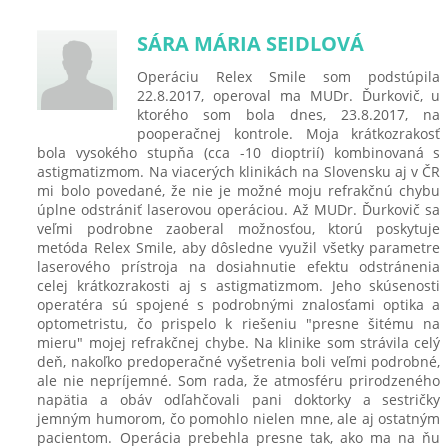
SÁRA MÁRIA SEIDLOVÁ
Operáciu Relex Smile som podstúpila
22.8.2017, operoval ma MUDr. Ďurkovič, u
ktorého som bola dnes, 23.8.2017, na
pooperačnej kontrole. Moja krátkozrakosť
bola vysokého stupňa (cca -10 dioptrií) kombinovaná s
astigmatizmom. Na viacerých klinikách na Slovensku aj v ČR
mi bolo povedané, že nie je možné moju refrakčnú chybu
úplne odstrániť laserovou operáciou. Až MUDr. Ďurkovič sa
veľmi podrobne zaoberal možnosťou, ktorú poskytuje
metóda Relex Smile, aby dôsledne využil všetky parametre
laserového prístroja na dosiahnutie efektu odstránenia
celej krátkozrakosti aj s astigmatizmom. Jeho skúsenosti
operatéra sú spojené s podrobnými znalosťami optika a
optometristu, čo prispelo k riešeniu "presne šitému na
mieru" mojej refrakčnej chybe. Na klinike som strávila celý
deň, nakoľko predoperačné vyšetrenia boli veľmi podrobné,
ale nie nepríjemné. Som rada, že atmosféru prirodzeného
napätia a obáv odľahčovali pani doktorky a sestričky
jemným humorom, čo pomohlo nielen mne, ale aj ostatným
pacientom. Operácia prebehla presne tak, ako ma na ňu