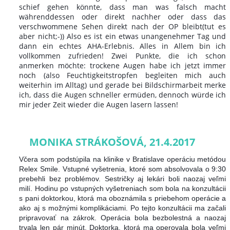
schief gehen könnte, dass man was falsch macht
währenddessen oder direkt nachher oder dass das
verschwommene Sehen direkt nach der OP bleibt(tut es
aber nicht;-)) Also es ist ein etwas unangenehmer Tag und
dann ein echtes AHA-Erlebnis. Alles in Allem bin ich
vollkommen zufrieden!
Zwei Punkte, die ich schon
anmerken möchte: trockene Augen habe ich jetzt immer
noch (also Feuchtigkeitstropfen begleiten mich auch
weiterhin im Alltag) und gerade bei Bildschirmarbeit merke
ich, dass die Augen schneller ermüden, dennoch würde ich
mir jeder Zeit wieder die Augen lasern lassen!
MONIKA STRÁKOŠOVÁ, 21.4.2017
Včera som podstúpila na klinike v Bratislave operáciu metódou
Relex Smile. Vstupné vyšetrenia, ktoré som absolvovala o 9:30
prebehli bez problémov. Sestričky aj lekári boli naozaj veľmi
milí. Hodinu po vstupných vyšetreniach som bola na konzultácii
s pani doktorkou, ktorá ma oboznámila s priebehom operácie a
ako aj s možnými komplikáciami. Po tejto konzultácii ma začali
pripravovať na zákrok. Operácia bola bezbolestná a naozaj
trvala len pár minút. Doktorka, ktorá ma operoval
a bola veľmi