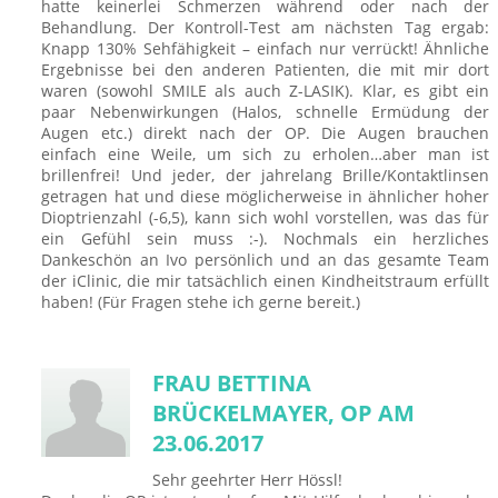
hatte keinerlei Schmerzen während oder nach der
Behandlung. Der Kontroll-Test am nächsten Tag ergab:
Knapp 130% Sehfähigkeit – einfach nur verrückt! Ähnliche
Ergebnisse bei den anderen Patienten, die mit mir dort
waren (sowohl SMILE als auch Z-LASIK). Klar, es gibt ein
paar Nebenwirkungen (Halos, schnelle Ermüdung der
Augen etc.) direkt nach der OP. Die Augen brauchen
einfach eine Weile, um sich zu erholen…aber man ist
brillenfrei! Und jeder, der jahrelang Brille/Kontaktlinsen
getragen hat und diese möglicherweise in ähnlicher hoher
Dioptrienzahl (-6,5), kann sich wohl vorstellen, was das für
ein Gefühl sein muss :-). Nochmals ein herzliches
Dankeschön an Ivo persönlich und an das gesamte Team
der iClinic, die mir tatsächlich einen Kindheitstraum erfüllt
haben! (Für Fragen stehe ich gerne bereit.)
FRAU BETTINA
BRÜCKELMAYER, OP AM
23.06.2017
Sehr geehrter Herr Hössl!