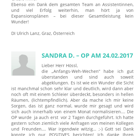
Ebenso ein Dank dem gesamten Team an Assistentinnen,
und viel Erfolg weiterhin, man hört ja von
Expansionsplänen – bei dieser Gesamtleistung kein
Wunder!
DI Ulrich Lanz, Graz, Österreich
SANDRA D. – OP AM 24.02.2017
Lieber Herr Hössl,
die „Anfangs-Weh-Wechen“ habe ich gut
überstanden und sind auch soweit
abgeklungen. Es ist wie ein Wunder die Sicht
ist manchmal schon sehr klar und deutlich, wird dann aber
noch oft mit einem Schleier überdeckt, besonders in hellen
Räumen, (lichtempfindlich). Aber da mache ich mir keine
Sorgen, das ist ganz normal, wurde mir gesagt und wird
sich auch innerhalb von einem Monat normalisieren…. Die
OP wurde ja auch erst vor 2 Tagen durchgeführt. Ich hatte
gestern schon ziemlich viele Anfragen von meinen Kollegen
und Freunden…. War irgendwie witzig… ;-) Gott sei Dank
konnte ich nur POSITIVES berichten! Ich danke Ihren