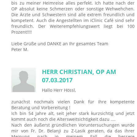
bis zu meiner Heimreise alles perfekt. Ich hatte nach der
OP absolut keine Schmerzen oder sonstige Wehwehchen.
Die Ärzte und Schwestern sind alle extrem freundlich und
kompetent. Auch die Angestellten im iClinic Café sind sehr
freundlich. Der Weiterempfehlungswert liegt bei 100
Prozent!!!!
Liebe Grüße und DANKE an Ihr gesamtes Team
Peter M.
HERR CHRISTIAN, OP AM
07.03.2017
Hallo Herr Hössl,
zunächst nochmals vielen Dank für Ihre kompetente
Beratung und Vorbereitung !
Ich bin 54 Jahre alt, seit jeher stark kurzsichtig und jetzt
kommt auch noch die Altersweitsichtigkeit dazu ....
Nach den äußerst gründlichen Voruntersuchungen wurde
mir von Fr. Dr. Belanji zu Z-Lasik geraten, da das ihrer
Meinung nach in meinem Fall die bessere