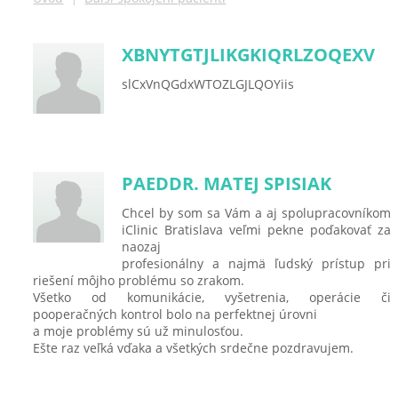
XBNYTGTJLIKGKIQRLZOQEXV
slCxVnQGdxWTOZLGJLQOYiis
PAEDDR. MATEJ SPISIAK
Chcel by som sa Vám a aj spolupracovníkom
iClinic Bratislava veľmi pekne poďakovať za
naozaj
profesionálny a najmä ľudský prístup pri
riešení môjho problému so zrakom.
Všetko od komunikácie, vyšetrenia, operácie či
pooperačných kontrol bolo na perfektnej úrovni
a moje problémy sú už minulosťou.
Ešte raz veľká vďaka a všetkých srdečne pozdravujem.