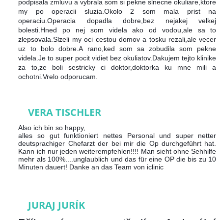
podpisala zmluvu a vybrala som si pekne slnecne okuliare,ktore
my po operacii sluzia.Okolo 2 som mala prist na
operaciu.Operacia dopadla dobre,bez nejakej velkej
bolesti.Hned po nej som videla ako od vodou,ale sa to
zlepsovala.Slzeli my oci cestou domov a tosku rezali,ale vecer
uz to bolo dobre.A rano,ked som sa zobudila som pekne
videla.Je to super pocit vidiet bez okuliatov.Dakujem tejto klinike
za to,ze boli sestricky ci doktor,doktorka ku mne mili a
ochotni.Vrelo odporucam.
VERA TISCHLER
Also ich bin so happy,
alles so gut funktioniert nettes Personal und super netter
deutsprachiger Chefarzt der bei mir die Op durchgeführt hat.
Kann ich nur jeden weiterempfehlen!!!! Man sieht ohne Sehhilfe
mehr als 100%....unglaublich und das für eine OP die bis zu 10
Minuten dauert!
Danke an das Team von iclinic
JURAJ JURÍK