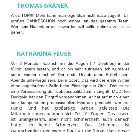
THOMAS GRANER
Alles TOP!!!! Mehr kann man eigentlich nicht dazu sagen!
Ein
großes DANKESCHÖN noch einmal an das gesamte Team.
Wer sein Nasenfahrrad loswerden will sollte definitiv zu Iclinic
gehen.
KATHARINA FEUER
Vor 2 Monaten hab ich mir die Augen (-7 Dioptrien) in der
iClinic lasern lassen, und ich bin sehr zufrieden. Ich würde es
sofort wieder machen! Der erste Urlaub ohne Brille/Linsen!
Abends unterwegs sein. Beim Sport. Das wird der erste Winter
ohne angelaufener Brille beim Einsteigen in Öffis...Das ist so
eine Verbesserung der lLebensqualität! Zum Eingriff: MUDr Ivo
Durkovic hat den Eingriff vorgenommen, er hat auf mich einen
war am
sehr kompetenten professionellen Eindruck gemacht,
Punkt und hat großartige Arbeit geleistet! Die
Mitarbeiterinnen nahmen sich Zeit für Fragen. Das Lasern
ist unangenehm, aber nicht schmerzhaft, auch danach
hatte ich keine Schmerzen. Das Schlimmst ist
wahrscheinlich der eigene Kopf un die Sorge, dass etwas