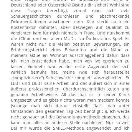
Deutschland oder Österreich? Bist du dir sicher? Wohl sind
diese Fragen berechtigt, zumal man sich viele
Schauergeschichten durchlesen und abschreckende
Dokumentationen anschauen kann. Klar steckt auch ein
Kostenfaktor dahinter, aber deswegen auf Qualität zu
verzichten kam für mich niemals in Frage. Und nun kommt
die iClinic und vor allem MUDr. Ivo Ďurkovič ins Spiel: Es
waren nicht nur die vielen positiven Bewertungen, ein
Erfahrungsbericht eines Bekannten und die Nähe zu
meinem aktuellen Wohnort ausschlaggebend dafür, dass
ich mich entschieden habe, mich von Ivo operieren zu
lassen. Vielmehr war er der erste Augenarzt, der sich
wirklich bemüht hat, meine (wie sich herausstellte
„kompliziertere“) Sehschwäche komplett auszugleichen. Er
LEBT und LIEBT seine Arbeit und das äußert sich in einer
äußerst professionellen, überdurchschnittlich guten und
genauen Arbeitsweise. All das hat er in seiner Klinik
umgesetzt und es gibts nichts woran man meckern könnte
(solange man sich darauf einstellt, dass man unter
Umständen den gesamten Tag Zeit benötigt ;-)). Ich werde
nicht genauer auf die Behandlungsmethode eingehen, das
kann man alles an anderer Stelle nachlesen. Nur so viel:
Bei mir wurde die SMILE-Methode angewendet und ich