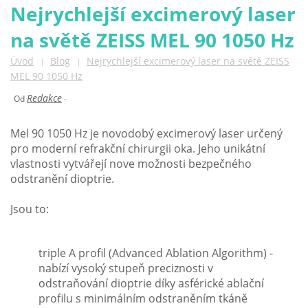
Nejrychlejší excimerový laser
na světě ZEISS MEL 90 1050 Hz
Úvod
Blog
Nejrychlejší excimerový laser na světě ZEISS
|
|
MEL 90 1050 Hz
Redakce
Od
-
Mel 90 1050 Hz je novodobý excimerový laser určený
pro moderní refrakční chirurgii oka. Jeho unikátní
vlastnosti vytvářejí nove možnosti bezpečného
odstranění dioptrie.
Jsou to:
triple A profil (Advanced Ablation Algorithm) -
nabízí vysoký stupeň preciznosti v
odstraňování dioptrie díky asférické ablační
profilu s minimálním odstraněním tkáně