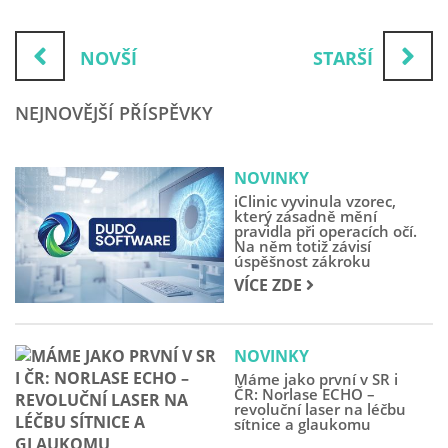
NOVŠÍ
STARŠÍ
NEJNOVĚJŠÍ PŘÍSPĚVKY
NOVINKY
iClinic vyvinula vzorec,
který zásadně mění
pravidla při operacích očí.
Na něm totiž závisí
úspěšnost zákroku
VÍCE ZDE
NOVINKY
Máme jako první v SR i
ČR: Norlase ECHO –
revoluční laser na léčbu
sítnice a glaukomu